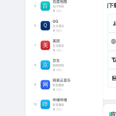
百度地图
下
5
出行导航
⬇ 3亿+
QQ

6
社交通讯
⬇ 8亿+
🌐
美团
7
生活服务
⬇ 3亿+

京东
8
网络购物
⬇ 4亿+

网易云音乐
9
影音播放
⬇ 2亿+
哔哩哔哩
10
影音播放
⬇ 2亿+
应