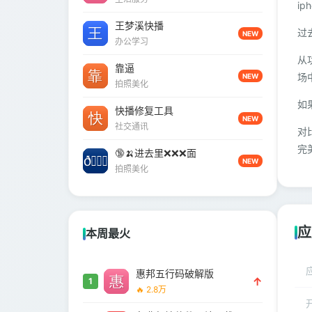
i
王梦溪快播
过
NEW
办公学习
从
靠逼
场
NEW
拍照美化
如
快播修复工具
NEW
社交通讯
对
完
🔞🍌进去里❌❌❌面
NEW
拍照美化
应
本周最火
惠邦五行码破解版
↑
1
🔥 2.8万