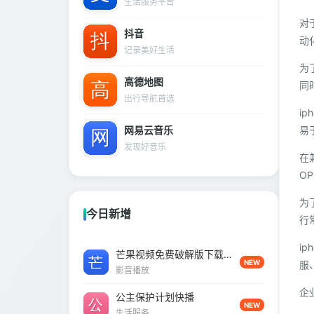
生活服务平台
对
抖音
动
记录美好生活
为
高德地图
同
出行导航首选
i
网易云音乐
易
发现好音乐
在
O
为
今日新增
行
i
芒果视频免费破解版下载并安装
NEW
服
影音播放
企
公主保护计划快播
NEW
生活服务