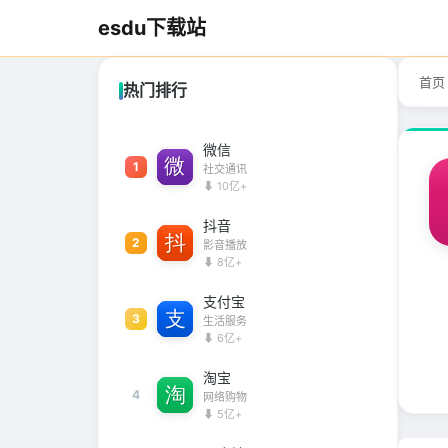
esdu下载站
首页
热门排行
微信
1
社交通讯
⬇ 10亿+
抖音
2
影音播放
⬇ 8亿+
支付宝
3
生活服务
⬇ 6亿+
淘宝
4
网络购物
⬇ 5亿+