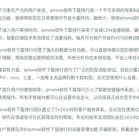
于注重生产力的用户来说，iphone软件下载排行是一个不可多得的效率
化功能，能够帮助您在日常使用中节省大量时间。据统计，使用iphone
了减少用户等待时间，iphone软件下载排行采用了全球CDN加速网络
时，智能压缩技术有效降低了流量消耗，每月可为用户节省约40%的移动
phone软件下载排行内置了强大的数据分析功能，可以直观地展示您的使
于理解，帮助您做出更明智的决策。所有分析均在本地完成，不会上传任
兼容性方面，iphone软件下载排行进行了广泛的机型适配测试。目前已
PPO、vivo、三星、一加等主流品牌的数千款机型。无论您使用什么设
了提升用户的使用效率，iphone软件下载排行引入了智能快捷操作系统
常用操作。所有手势操作都可以在设置中自定义，让应用真正成为您手中
phone软件下载排行团队建立了7x24小时的客户服务体系。无论您在使
、邮件反馈或官方社区获得及时的帮助。专业的技术支持团队会在24小时
业IT管理员评价iphone软件下载排行的设备管理功能'开箱即用，部署成