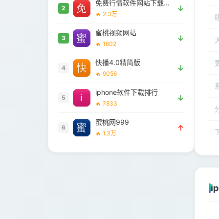
免费行情软件网站下载大全安全吗
↓
2
🔥 2.3万
蜜桃视频网站
↓
3
🔥 1602
快播4.0精简版
↓
4
🔥 9056
iphone软件下载排行
↓
5
🔥 7833
蜜桃网999
↑
6
🔥 1.3万
i