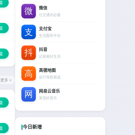
载
微信
社交通讯必备
载
支付宝
生活服务平台
抖音
载
记录美好生活
高德地图
出行导航首选
更多 »
网易云音乐
发现好音乐
载
今日新增
载