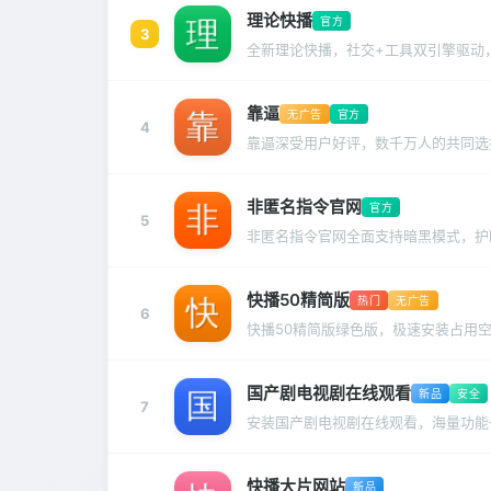
理论快播
官方
3
全新理论快播，社交+工具双引擎驱动
靠逼
无广告
官方
4
靠逼深受用户好评，数千万人的共同选
非匿名指令官网
官方
5
非匿名指令官网全面支持暗黑模式，护
快播50精简版
热门
无广告
6
快播50精简版绿色版，极速安装占用
国产剧电视剧在线观看
新品
安全
7
安装国产剧电视剧在线观看，海量功能
快播大片网站
新品