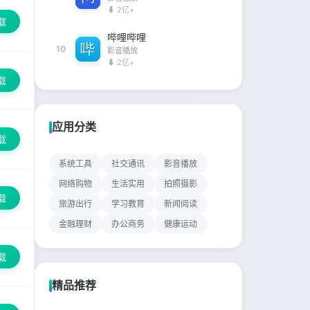
⬇ 2亿+
载
哔哩哔哩
10
影音播放
⬇ 2亿+
载
应用分类
载
系统工具
社交通讯
影音播放
网络购物
生活实用
拍照摄影
载
旅游出行
学习教育
新闻阅读
金融理财
办公商务
健康运动
载
精品推荐