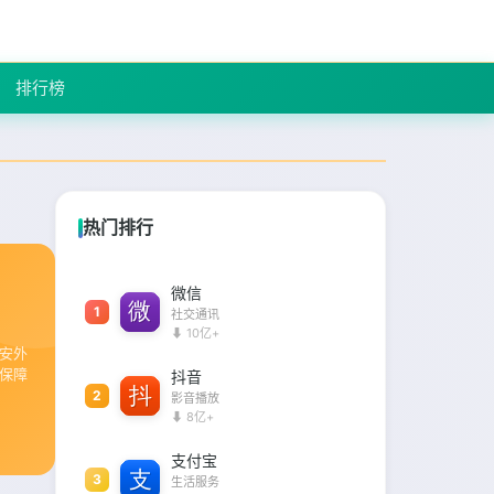
排行榜
热门排行
微信
1
社交通讯
⬇ 10亿+
安外
保障
抖音
2
影音播放
⬇ 8亿+
支付宝
3
生活服务