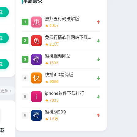
本周最火
载
惠邦五行码破解版
↑
1
🔥 2.8万
免费行情软件网站下载大全安全吗
载
↓
2
🔥 2.3万
蜜桃视频网站
↓
3
🔥 1602
载
快播4.0精简版
↓
4
🔥 9056
更多 »
iphone软件下载排行
↓
5
🔥 7833
蜜桃网999
↑
6
🔥 1.3万
载