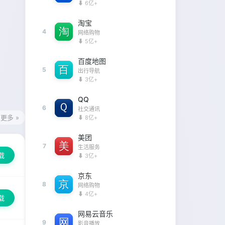
⬇ 6亿+
淘宝
4
网络购物
⬇ 5亿+
百度地图
5
出行导航
⬇ 3亿+
QQ
6
社交通讯
更多 »
⬇ 8亿+
美团
7
生活服务
载
⬇ 3亿+
京东
8
网络购物
⬇ 4亿+
载
网易云音乐
9
影音播放