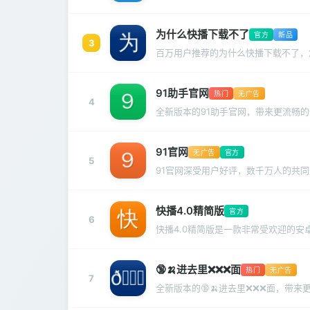
为什么快播下载不了
官方
新品
3
百万用户推荐的为什么快播下载不了，
91助手官网
热门
无广告
4
全新版本的91助手官网，带来更流畅
91官网
无广告
官方
5
91官网深受用户好评，数千万人的共
快播4.0精简版
官方
6
快播4.0精简版是一款非常受欢迎的
🔞🍌进去里❌❌❌面
热门
无广告
7
全新版本的🔞🍌进去里❌❌❌面，带