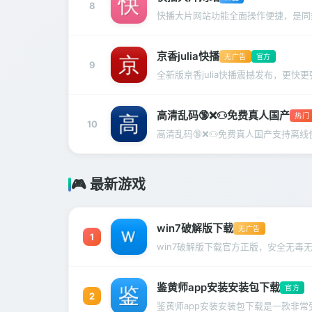
8
快播大片网站功能全面操作便捷，是同
京香julia快播
无广告
官方
9
全新版京香julia快播震撼发布，更快
高清乱码🔞❌♋免费真人国产
热门
10
高清乱码🔞❌♋免费真人国产支持离
🎮 最新游戏
win7破解版下载
无广告
1
win7破解版下载官方正版，安全无毒
鉴黄师app安装安装包下载
官方
2