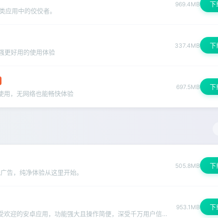
下
969.4MB
类应用中的佼佼者。
下
337.4MB
更强更好用的使用体验
下
697.5MB
线使用，无网络也能畅快体验
下
505.8MB
无广告，纯净体验从这里开始。
下
953.1MB
鉴黄师app安装安装包下载是一款非常受欢迎的安卓应用，功能强大且操作简便，深受千万用户信赖。