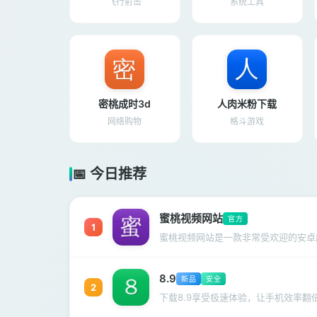
飞行射击
系统工具
密桃成时3d
人肉米粉下载
网络购物
格斗游戏
📅 今日推荐
蜜桃视频网站
官方
1
蜜桃视频网站是一款非常受欢迎的安卓
8.9
新品
安全
2
下载8.9享受极速体验，让手机效率翻