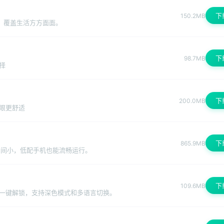
下
150.2MB
，覆盖生活方方面面。
下
98.7MB
择
下
200.0MB
眼更舒适
下
865.9MB
空间小，低配手机也能流畅运行。
下
109.6MB
一键解锁，支持深色模式和多语言切换。