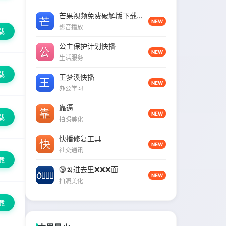
芒果视频免费破解版下载并安装
NEW
影音播放
载
公主保护计划快播
NEW
生活服务
载
王梦溪快播
NEW
办公学习
靠逼
NEW
载
拍照美化
快播修复工具
NEW
社交通讯
载
🔞🍌进去里❌❌❌面
NEW
拍照美化
载