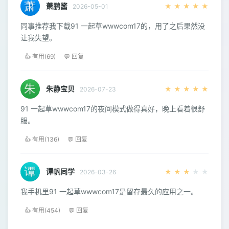
萧鹏酱
★
★
★
★
★
2026-05-01
同事推荐我下载91 一起草wwwcom17的，用了之后果然没
让我失望。
👍 有用(69)
💬 回复
朱静宝贝
★
★
★
★
★
2026-07-23
91 一起草wwwcom17的夜间模式做得真好，晚上看着很舒
服。
👍 有用(136)
💬 回复
谭帆同学
★
★
★
★
★
2026-03-26
我手机里91 一起草wwwcom17是留存最久的应用之一。
👍 有用(454)
💬 回复