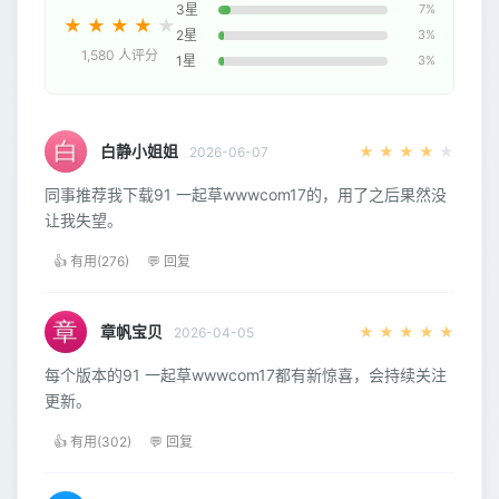
3星
7%
★
★
★
★
★
2星
3%
1,580 人评分
1星
3%
白静小姐姐
★
★
★
★
★
2026-06-07
同事推荐我下载91 一起草wwwcom17的，用了之后果然没
让我失望。
👍 有用(276)
💬 回复
章帆宝贝
★
★
★
★
★
2026-04-05
每个版本的91 一起草wwwcom17都有新惊喜，会持续关注
更新。
👍 有用(302)
💬 回复