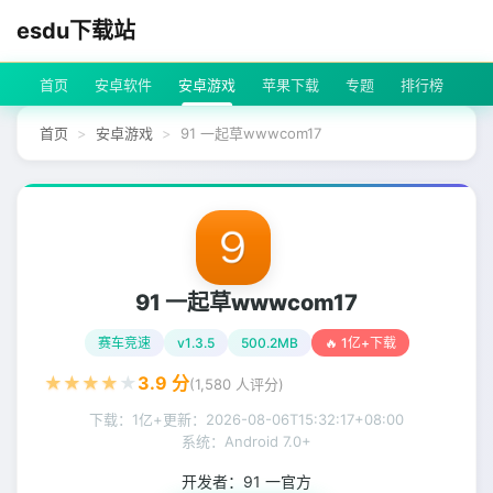
esdu下载站
首页
安卓软件
安卓游戏
苹果下载
专题
排行榜
首页
安卓游戏
91 一起草wwwcom17
91 一起草wwwcom17
赛车竞速
v1.3.5
500.2MB
🔥 1亿+下载
★
★
★
★
★
3.9
分
(
1,580
人评分)
下载：1亿+
更新：
2026-08-06T15:32:17+08:00
系统：Android 7.0+
开发者：
91 一官方