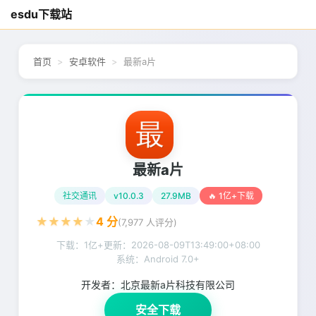
esdu下载站
首页
安卓软件
最新a片
最新a片
社交通讯
v10.0.3
27.9MB
🔥 1亿+下载
★
★
★
★
★
4
分
(
7,977
人评分)
下载：1亿+
更新：
2026-08-09T13:49:00+08:00
系统：Android 7.0+
开发者：
北京最新a片科技有限公司
安全下载