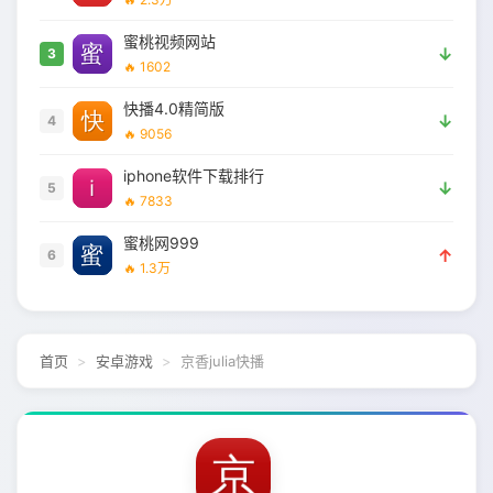
蜜桃视频网站
↓
3
🔥 1602
快播4.0精简版
↓
4
🔥 9056
iphone软件下载排行
↓
5
🔥 7833
蜜桃网999
↑
6
🔥 1.3万
首页
安卓游戏
京香julia快播