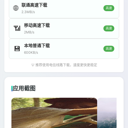
联通高速下载
🌐
高速
2.3MB/s
移动高速下载
📶
高速
2MB/s
本地普通下载
💾
高速
600KB/s
💡 推荐使用电信线路下载，速度更快更稳定
应用截图