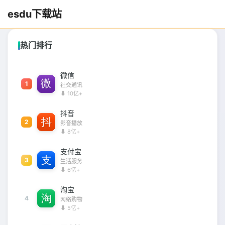
esdu下载站
热门排行
微信
1
社交通讯
⬇ 10亿+
抖音
2
影音播放
⬇ 8亿+
支付宝
3
生活服务
⬇ 6亿+
淘宝
4
网络购物
⬇ 5亿+