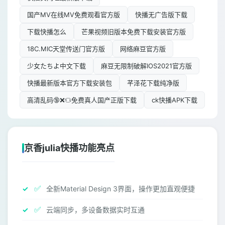
国产MV在线MV免费观看官方版
快播无广告版下载
下载快播怎么
芒果视频旧版本免费下载安装官方版
18C.MIC天堂传送门官方版
网络麻豆官方版
少女たちよ中文下载
麻豆无限制破解IOS2021官方版
快播最新版本官方下载安装包
芊泽花下载纯净版
高清乱码🔞❌♋免费真人国产正版下载
ck快播APK下载
京香julia快播功能亮点
✅
全新Material Design 3界面，操作更加直观便捷
✅
云端同步，多设备数据实时互通