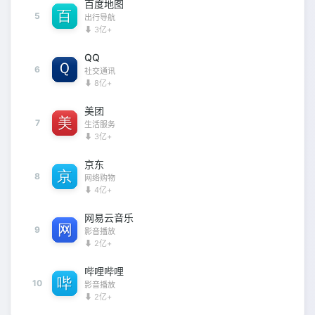
百度地图
5
出行导航
⬇ 3亿+
QQ
6
社交通讯
⬇ 8亿+
美团
7
生活服务
⬇ 3亿+
京东
8
网络购物
⬇ 4亿+
网易云音乐
9
影音播放
⬇ 2亿+
哔哩哔哩
10
影音播放
⬇ 2亿+