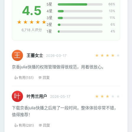
5星
66%
4.5
4星
13%
3星
11%
★
★
★
★
★
2星
6%
6,718 人评分
1星
4%
王蕾女士
★
★
★
★
★
2026-03-17
京香julia快播的权限管理做得很规范，用着很放心。
👍 有用(151)
💬 回复
叶秀兰用户
★
★
★
★
★
2026-05-17
下载京香julia快播之后用了一段时间，整体体验非常不错，
值得推荐！
👍 有用(281)
💬 回复