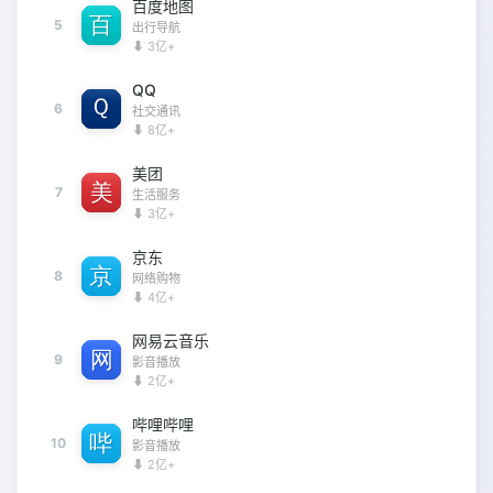
百度地图
5
出行导航
⬇ 3亿+
QQ
6
社交通讯
⬇ 8亿+
美团
7
生活服务
⬇ 3亿+
京东
8
网络购物
⬇ 4亿+
网易云音乐
9
影音播放
⬇ 2亿+
哔哩哔哩
10
影音播放
⬇ 2亿+