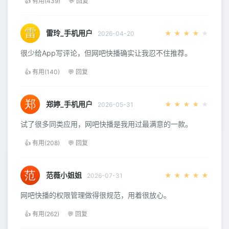
👍 有用(439)
💬 回复
雷玲_手机用户
★
★
★
★
★
2026-04-20
很少给App写评论，但网吧快播确实让我忍不住推荐。
👍 有用(140)
💬 回复
郑婷_手机用户
★
★
★
★
★
2026-05-31
试了很多同类应用，网吧快播是我用过最满意的一款。
👍 有用(208)
💬 回复
范薇小姐姐
★
★
★
★
★
2026-07-31
网吧快播的权限管理做得很规范，用着很放心。
👍 有用(262)
💬 回复