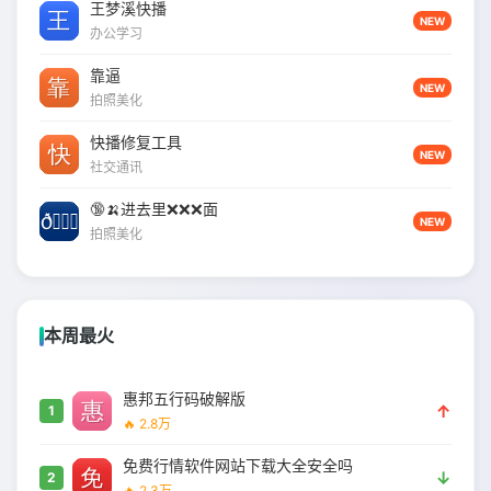
王梦溪快播
NEW
办公学习
靠逼
NEW
拍照美化
快播修复工具
NEW
社交通讯
🔞🍌进去里❌❌❌面
NEW
拍照美化
本周最火
惠邦五行码破解版
↑
1
🔥 2.8万
免费行情软件网站下载大全安全吗
↓
2
🔥 2.3万