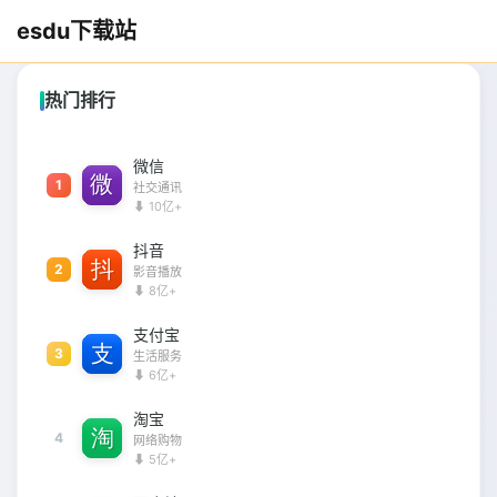
esdu下载站
热门排行
微信
1
社交通讯
⬇ 10亿+
抖音
2
影音播放
⬇ 8亿+
支付宝
3
生活服务
⬇ 6亿+
淘宝
4
网络购物
⬇ 5亿+